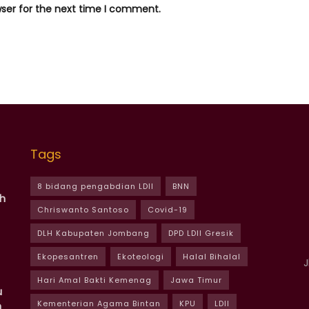
wser for the next time I comment.
Tags
8 bidang pengabdian LDII
BNN
ah
Chriswanto Santoso
Covid-19
DLH Kabupaten Jombang
DPD LDII Gresik
Ekopesantren
Ekoteologi
Halal Bihalal
J
Hari Amal Bakti Kemenag
Jawa Timur
u
Kementerian Agama Bintan
KPU
LDII
m