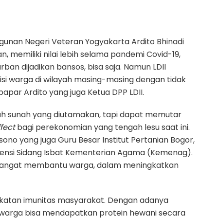
unan Negeri Veteran Yogyakarta Ardito Bhinadi
, memiliki nilai lebih selama pandemi Covid-19,
an dijadikan bansos, bisa saja. Namun LDII
si warga di wilayah masing-masing dengan tidak
apar Ardito yang juga Ketua DPP LDII.
h sunah yang diutamakan, tapi dapat memutar
ffect
bagi perekonomian yang tengah lesu saat ini.
ono yang juga Guru Besar Institut Pertanian Bogor,
erensi Sidang Isbat Kementerian Agama (Kemenag).
sangat membantu warga, dalam meningkatkan
atan imunitas masyarakat. Dengan adanya
 warga bisa mendapatkan protein hewani secara