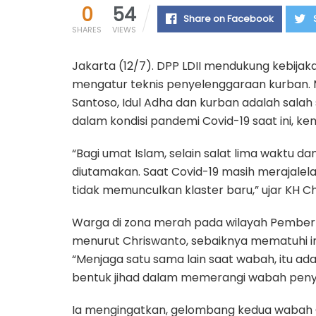
0
54
Share on Facebook
SHARES
VIEWS
Jakarta (12/7). DPP LDII mendukung kebija
mengatur teknis penyelenggaraan kurban. 
Santoso, Idul Adha dan kurban adalah salah
dalam kondisi pandemi Covid-19 saat ini, 
“Bagi umat Islam, selain salat lima waktu d
diutamakan. Saat Covid-19 masih merajalela
tidak memunculkan klaster baru,” ujar KH C
Warga di zona merah pada wilayah Pember
menurut Chriswanto, sebaiknya mematuhi
“Menjaga satu sama lain saat wabah, itu ada
bentuk jihad dalam memerangi wabah penya
Ia mengingatkan, gelombang kedua wabah Co