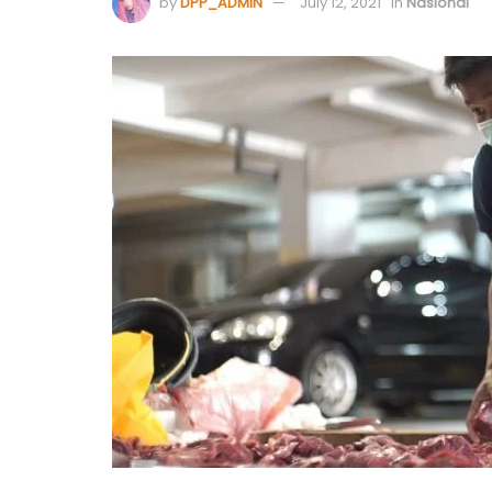
by
DPP_ADMIN
July 12, 2021
in
Nasional