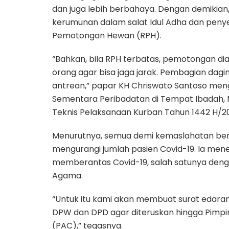
dan juga lebih berbahaya. Dengan demikian,
kerumunan dalam salat Idul Adha dan peny
Pemotongan Hewan (RPH).
“Bahkan, bila RPH terbatas, pemotongan dia
orang agar bisa jaga jarak. Pembagian dagin
antrean,” papar KH Chriswato Santoso meng
Sementara Peribadatan di Tempat Ibadah, M
Teknis Pelaksanaan Kurban Tahun 1442 H/20
Menurutnya, semua demi kemaslahatan be
mengurangi jumlah pasien Covid-19. Ia men
memberantas Covid-19, salah satunya deng
Agama.
“Untuk itu kami akan membuat surat eda
DPW dan DPD agar diteruskan hingga Pimp
(PAC),” tegasnya.