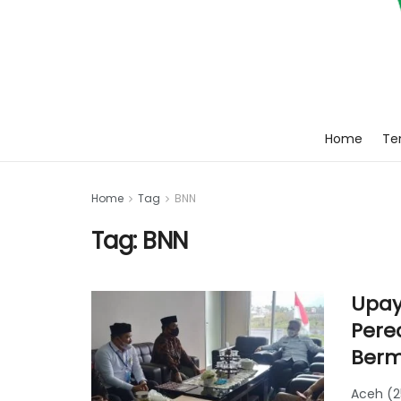
Home
Ten
Home
Tag
BNN
Tag:
BNN
Upay
Pere
Berm
Aceh (2