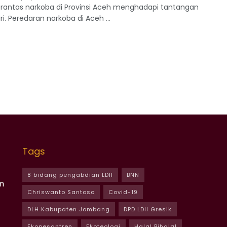
ntas narkoba di Provinsi Aceh menghadapi tantangan
ri. Peredaran narkoba di Aceh ...
Tags
8 bidang pengabdian LDII
BNN
n
Chriswanto Santoso
Covid-19
DLH Kabupaten Jombang
DPD LDII Gresik
Ekopesantren
Ekoteologi
Halal Bihalal