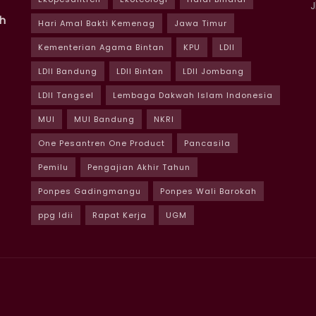
J
ah
Hari Amal Bakti Kemenag
Jawa Timur
Kementerian Agama Bintan
KPU
LDII
LDII Bandung
LDII Bintan
LDII Jombang
LDII Tangsel
Lembaga Dakwah Islam Indonesia
MUI
MUI Bandung
NKRI
One Pesantren One Product
Pancasila
Pemilu
Pengajian Akhir Tahun
Ponpes Gadingmangu
Ponpes Wali Barokah
ppg ldii
Rapat Kerja
UGM