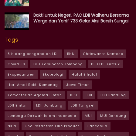
Bakti untuk Negeri, PAC LDII Waiheru Bersama
Warga dan Yonif 733 Gelar Aksi Bersih Sungai
Tags
8 bidang pengabdian LDII
BNN
Chriswanto Santoso
Covid-19
DLH Kabupaten Jombang
DPD LDII Gresik
Ekopesantren
Ekoteologi
Halal Bihalal
Hari Amal Bakti Kemenag
Jawa Timur
Kementerian Agama Bintan
KPU
LDII
LDII Bandung
LDII Bintan
LDII Jombang
LDII Tangsel
Lembaga Dakwah Islam Indonesia
MUI
MUI Bandung
NKRI
One Pesantren One Product
Pancasila