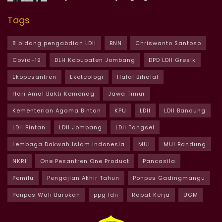
Tags
8 bidang pengabdian LDII
BNN
Chriswanto Santoso
Covid-19
DLH Kabupaten Jombang
DPD LDII Gresik
Ekopesantren
Ekoteologi
Halal Bihalal
Hari Amal Bakti Kemenag
Jawa Timur
Kementerian Agama Bintan
KPU
LDII
LDII Bandung
LDII Bintan
LDII Jombang
LDII Tangsel
Lembaga Dakwah Islam Indonesia
MUI
MUI Bandung
NKRI
One Pesantren One Product
Pancasila
Pemilu
Pengajian Akhir Tahun
Ponpes Gadingmangu
Ponpes Wali Barokah
ppg ldii
Rapat Kerja
UGM