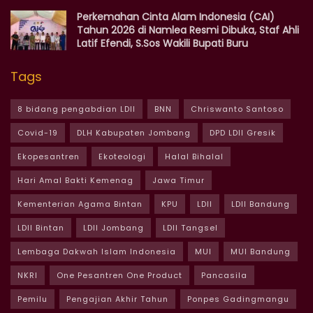
Perkemahan Cinta Alam Indonesia (CAI)
Tahun 2026 di Namlea Resmi Dibuka, Staf Ahli
Latif Efendi, S.Sos Wakili Bupati Buru
Tags
8 bidang pengabdian LDII
BNN
Chriswanto Santoso
Covid-19
DLH Kabupaten Jombang
DPD LDII Gresik
Ekopesantren
Ekoteologi
Halal Bihalal
Hari Amal Bakti Kemenag
Jawa Timur
Kementerian Agama Bintan
KPU
LDII
LDII Bandung
LDII Bintan
LDII Jombang
LDII Tangsel
Lembaga Dakwah Islam Indonesia
MUI
MUI Bandung
NKRI
One Pesantren One Product
Pancasila
Pemilu
Pengajian Akhir Tahun
Ponpes Gadingmangu