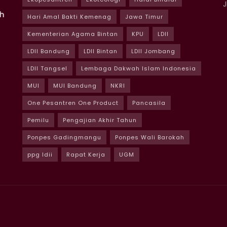
J
ah
Hari Amal Bakti Kemenag
Jawa Timur
Kementerian Agama Bintan
KPU
LDII
LDII Bandung
LDII Bintan
LDII Jombang
LDII Tangsel
Lembaga Dakwah Islam Indonesia
MUI
MUI Bandung
NKRI
One Pesantren One Product
Pancasila
Pemilu
Pengajian Akhir Tahun
Ponpes Gadingmangu
Ponpes Wali Barokah
ppg ldii
Rapat Kerja
UGM