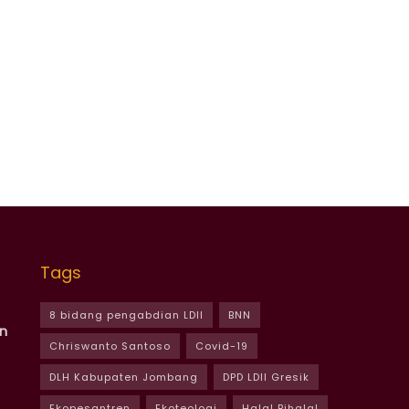
Tags
8 bidang pengabdian LDII
BNN
n
Chriswanto Santoso
Covid-19
DLH Kabupaten Jombang
DPD LDII Gresik
Ekopesantren
Ekoteologi
Halal Bihalal