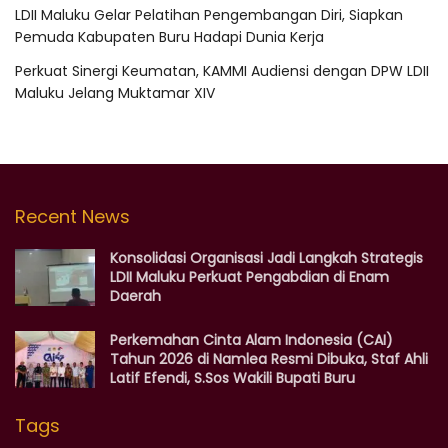
LDII Maluku Gelar Pelatihan Pengembangan Diri, Siapkan
Pemuda Kabupaten Buru Hadapi Dunia Kerja
Perkuat Sinergi Keumatan, KAMMI Audiensi dengan DPW LDII
Maluku Jelang Muktamar XIV
Recent News
Konsolidasi Organisasi Jadi Langkah Strategis
LDII Maluku Perkuat Pengabdian di Enam
Daerah
Perkemahan Cinta Alam Indonesia (CAI)
Tahun 2026 di Namlea Resmi Dibuka, Staf Ahli
Latif Efendi, S.Sos Wakili Bupati Buru
Tags