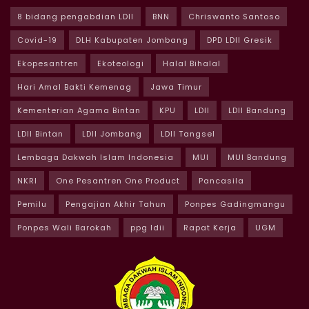
8 bidang pengabdian LDII
BNN
Chriswanto Santoso
Covid-19
DLH Kabupaten Jombang
DPD LDII Gresik
Ekopesantren
Ekoteologi
Halal Bihalal
Hari Amal Bakti Kemenag
Jawa Timur
Kementerian Agama Bintan
KPU
LDII
LDII Bandung
LDII Bintan
LDII Jombang
LDII Tangsel
Lembaga Dakwah Islam Indonesia
MUI
MUI Bandung
NKRI
One Pesantren One Product
Pancasila
Pemilu
Pengajian Akhir Tahun
Ponpes Gadingmangu
Ponpes Wali Barokah
ppg ldii
Rapat Kerja
UGM