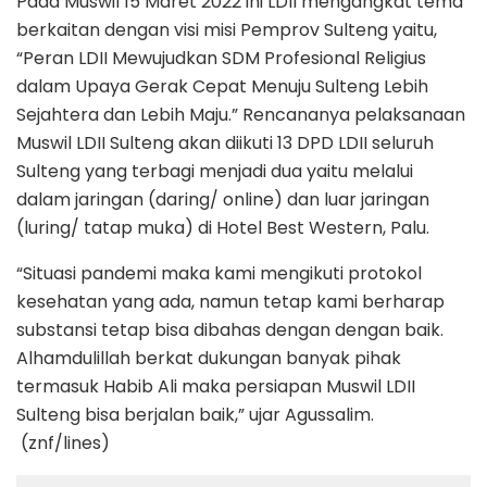
Pada Muswil 15 Maret 2022 ini LDII mengangkat tema
berkaitan dengan visi misi Pemprov Sulteng yaitu,
“Peran LDII Mewujudkan SDM Profesional Religius
dalam Upaya Gerak Cepat Menuju Sulteng Lebih
Sejahtera dan Lebih Maju.” Rencananya pelaksanaan
Muswil LDII Sulteng akan diikuti 13 DPD LDII seluruh
Sulteng yang terbagi menjadi dua yaitu melalui
dalam jaringan (daring/ online) dan luar jaringan
(luring/ tatap muka) di Hotel Best Western, Palu.
“Situasi pandemi maka kami mengikuti protokol
kesehatan yang ada, namun tetap kami berharap
substansi tetap bisa dibahas dengan dengan baik.
Alhamdulillah berkat dukungan banyak pihak
termasuk Habib Ali maka persiapan Muswil LDII
Sulteng bisa berjalan baik,” ujar Agussalim.
(znf/lines)