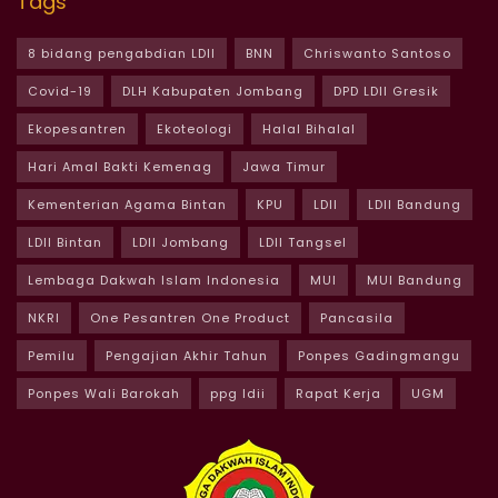
Tags
8 bidang pengabdian LDII
BNN
Chriswanto Santoso
Covid-19
DLH Kabupaten Jombang
DPD LDII Gresik
Ekopesantren
Ekoteologi
Halal Bihalal
Hari Amal Bakti Kemenag
Jawa Timur
Kementerian Agama Bintan
KPU
LDII
LDII Bandung
LDII Bintan
LDII Jombang
LDII Tangsel
Lembaga Dakwah Islam Indonesia
MUI
MUI Bandung
NKRI
One Pesantren One Product
Pancasila
Pemilu
Pengajian Akhir Tahun
Ponpes Gadingmangu
Ponpes Wali Barokah
ppg ldii
Rapat Kerja
UGM