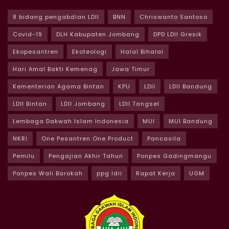
8 bidang pengabdian LDII
BNN
Chriswanto Santoso
Covid-19
DLH Kabupaten Jombang
DPD LDII Gresik
Ekopesantren
Ekoteologi
Halal Bihalal
Hari Amal Bakti Kemenag
Jawa Timur
Kementerian Agama Bintan
KPU
LDII
LDII Bandung
LDII Bintan
LDII Jombang
LDII Tangsel
Lembaga Dakwah Islam Indonesia
MUI
MUI Bandung
NKRI
One Pesantren One Product
Pancasila
Pemilu
Pengajian Akhir Tahun
Ponpes Gadingmangu
Ponpes Wali Barokah
ppg ldii
Rapat Kerja
UGM