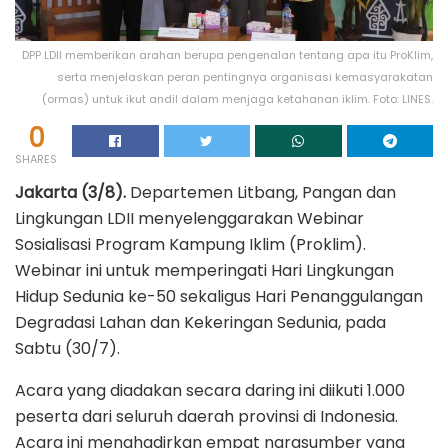
DPP LDII memberikan arahan berupa pengenalan tentang apa itu ProKlim,
serta menjelaskan peran pentingnya organisasi kemasyarakatan
(ormas) untuk ikut andil dalam menjaga ketahanan iklim. Foto: LINES.
0
SHARES
Jakarta (3/8).
Departemen Litbang, Pangan dan
Lingkungan LDII menyelenggarakan Webinar
Sosialisasi Program Kampung Iklim (Proklim).
Webinar ini untuk memperingati Hari Lingkungan
Hidup Sedunia ke-50 sekaligus Hari Penanggulangan
Degradasi Lahan dan Kekeringan Sedunia, pada
Sabtu (30/7).
Acara yang diadakan secara daring ini diikuti 1.000
peserta dari seluruh daerah provinsi di Indonesia.
Acara ini menghadirkan empat narasumber yang