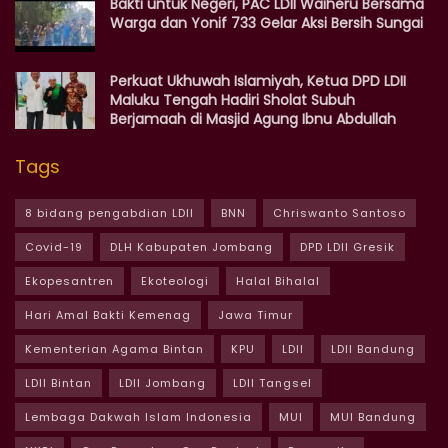
Bakti untuk Negeri, PAC LDII Waiheru Bersama
Warga dan Yonif 733 Gelar Aksi Bersih Sungai
Perkuat Ukhuwah Islamiyah, Ketua DPD LDII
Maluku Tengah Hadiri Sholat Subuh
Berjamaah di Masjid Agung Ibnu Abdullah
Tags
8 bidang pengabdian LDII
BNN
Chriswanto Santoso
Covid-19
DLH Kabupaten Jombang
DPD LDII Gresik
Ekopesantren
Ekoteologi
Halal Bihalal
Hari Amal Bakti Kemenag
Jawa Timur
Kementerian Agama Bintan
KPU
LDII
LDII Bandung
LDII Bintan
LDII Jombang
LDII Tangsel
Lembaga Dakwah Islam Indonesia
MUI
MUI Bandung