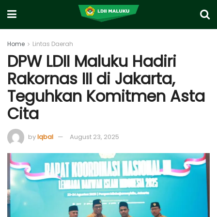
Home
Lintas Daerah
DPW LDII Maluku Hadiri
Rakornas III di Jakarta,
Teguhkan Komitmen Asta
Cita
by
Iqbal
August 23, 2025