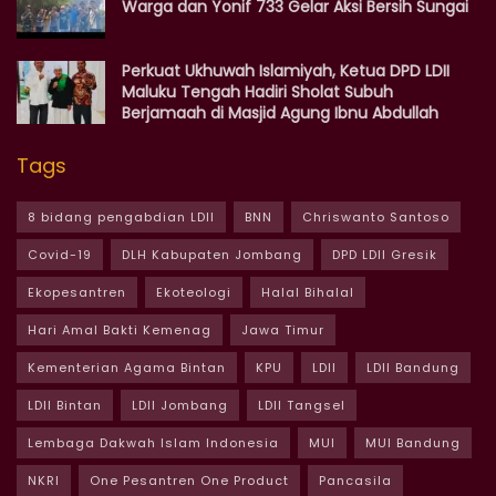
Warga dan Yonif 733 Gelar Aksi Bersih Sungai
Perkuat Ukhuwah Islamiyah, Ketua DPD LDII
Maluku Tengah Hadiri Sholat Subuh
Berjamaah di Masjid Agung Ibnu Abdullah
Tags
8 bidang pengabdian LDII
BNN
Chriswanto Santoso
Covid-19
DLH Kabupaten Jombang
DPD LDII Gresik
Ekopesantren
Ekoteologi
Halal Bihalal
Hari Amal Bakti Kemenag
Jawa Timur
Kementerian Agama Bintan
KPU
LDII
LDII Bandung
LDII Bintan
LDII Jombang
LDII Tangsel
Lembaga Dakwah Islam Indonesia
MUI
MUI Bandung
NKRI
One Pesantren One Product
Pancasila