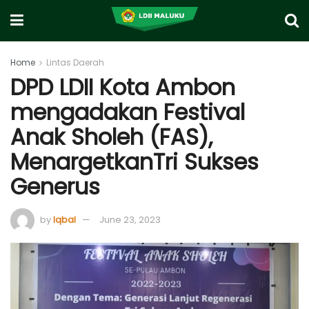
Home
Lintas Daerah
DPD LDII Kota Ambon
mengadakan Festival
Anak Sholeh (FAS),
MenargetkanTri Sukses
Generus
by
Iqbal
June 23, 2023