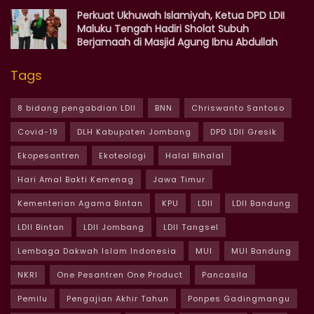
Perkuat Ukhuwah Islamiyah, Ketua DPD LDII
Maluku Tengah Hadiri Sholat Subuh
Berjamaah di Masjid Agung Ibnu Abdullah
Tags
8 bidang pengabdian LDII
BNN
Chriswanto Santoso
Covid-19
DLH Kabupaten Jombang
DPD LDII Gresik
Ekopesantren
Ekoteologi
Halal Bihalal
Hari Amal Bakti Kemenag
Jawa Timur
Kementerian Agama Bintan
KPU
LDII
LDII Bandung
LDII Bintan
LDII Jombang
LDII Tangsel
Lembaga Dakwah Islam Indonesia
MUI
MUI Bandung
NKRI
One Pesantren One Product
Pancasila
Pemilu
Pengajian Akhir Tahun
Ponpes Gadingmangu